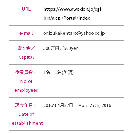
URL
https://www.awexion.jp/cgi-
bin/a.cgi/Portal/Index
e-mail
onizukakentaro@yahoo.co.jp
資本金／
500万円／500yen
Capital
従業員数／
1名／1名(英語)
No. of
employees
設立年月／
2016年4月27日 ／April 27th, 2016
Date of
establishment