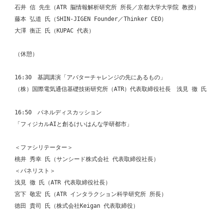
石井 信 先生（ATR 脳情報解析研究所 所長／京都大学大学院 教授）

藤本 弘道 氏（SHIN-JIGEN Founder／Thinker CEO）

大澤 衡正 氏（KUPAC 代表）

（休憩）

16:30　基調講演「アバターチャレンジの先にあるもの」

（株）国際電気通信基礎技術研究所（ATR）代表取締役社長　浅見 徹 氏

16:50　パネルディスカッション

「フィジカルAIと創るけいはんな学研都市」

＜ファシリテーター＞

桃井 秀幸 氏（サンシード株式会社 代表取締役社長）

＜パネリスト＞

浅見 徹 氏（ATR 代表取締役社長）

宮下 敬宏 氏（ATR インタラクション科学研究所 所長）

徳田 貴司 氏（株式会社Keigan 代表取締役）
