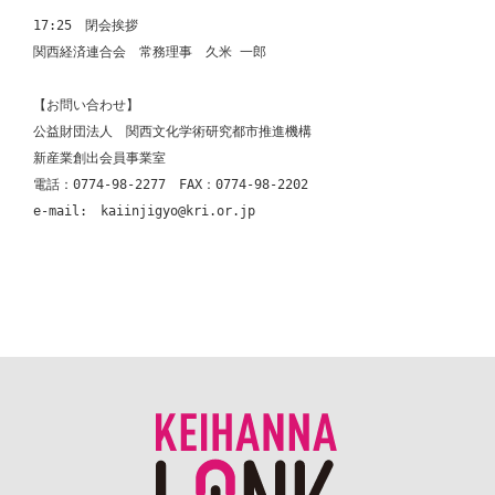
17:25　閉会挨拶

関西経済連合会　常務理事　久米 一郎

【お問い合わせ】

公益財団法人　関西文化学術研究都市推進機構

新産業創出会員事業室

電話：0774-98-2277　FAX：0774-98-2202

e-mail:　kaiinjigyo@kri.or.jp