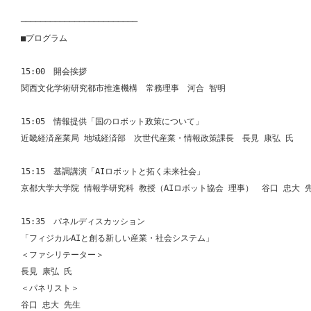
────────────────────────

■プログラム

15:00　開会挨拶

関西文化学術研究都市推進機構　常務理事　河合 智明

15:05　情報提供「国のロボット政策について」

近畿経済産業局 地域経済部　次世代産業・情報政策課長　長見 康弘 氏

15:15　基調講演「AIロボットと拓く未来社会」

京都大学大学院 情報学研究科 教授（AIロボット協会 理事）　谷口 忠大 先
15:35　パネルディスカッション

「フィジカルAIと創る新しい産業・社会システム」

＜ファシリテーター＞

長見 康弘 氏

＜パネリスト＞

谷口 忠大 先生
